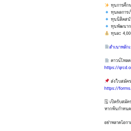
ทุนการศึกษา
ทุนผลการเร
ทุนนิสิตสน
ทุนพัฒนาก
ทุนละ 4,0
สำเนาหลักเ
ดาวน์โหลด
https://qrcd
ส่งใบสมัคร
https://for
🗓 เปิดรับสมัค
หากพ้นกำหนดถื
อย่าพลาดโอกา