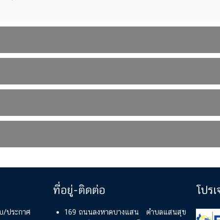
ที่อยู่-ติดต่อ
โปรเ
ียบ/ประกาศ
169 ถนนลงหาดบางแสน ตำบลแสนสุข