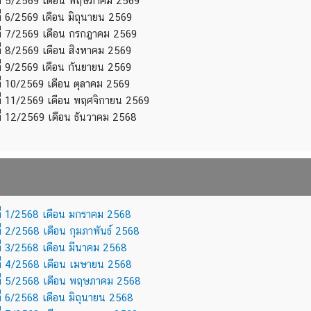
ี่ 5/2569 เดือน พฤษภาคม 2569
ี่ 6/2569 เดือน มิถุนายน 2569
ี่ 7/2569 เดือน กรกฎาคม 2569
ี่ 8/2569 เดือน สิงหาคม 2569
ี่ 9/2569 เดือน กันยายน 2569
ี่ 10/2569 เดือน ตุลาคม 2569
ี่ 11/2569 เดือน พฤศจิกายน 2569
ี่ 12/2569 เดือน ธันวาคม 2568
ี่ 1/2568 เดือน มกราคม 2568
ี่ 2/2568 เดือน กุมภาพันธ์ 2568
ี่ 3/2568 เดือน มีนาคม 2568
ี่ 4/2568 เดือน เมษายน 2568
ี่ 5/2568 เดือน พฤษภาคม 2568
ี่ 6/2568 เดือน มิถุนายน 2568