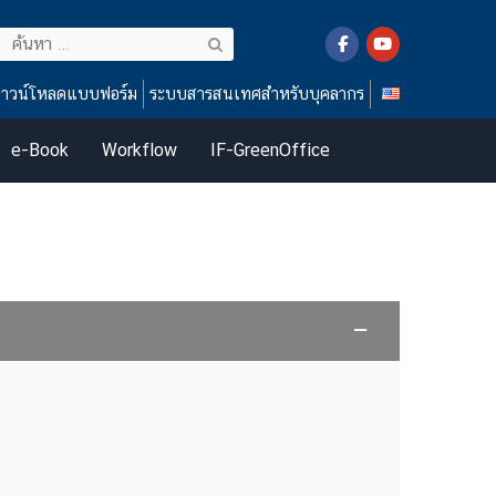
ค้นหา
สำหรับ:
าวน์โหลดแบบฟอร์ม
ระบบสารสนเทศสำหรับบุคลากร
e-Book
Workflow
IF-GreenOffice