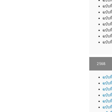
ฉบับท
ฉบับท
ฉบับท
ฉบับท
ฉบับท
ฉบับท
ฉบับท
ฉบับท
2568
ฉบับท
ฉบับท
ฉบับท
ฉบับท
ฉบับท
ฉบับท