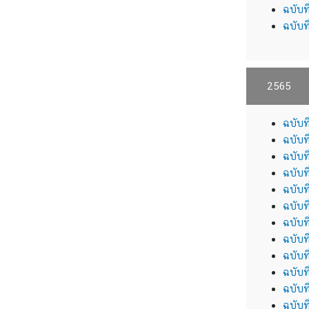
ฉบับท
ฉบับท
2565
ฉบับท
ฉบับท
ฉบับท
ฉบับท
ฉบับท
ฉบับท
ฉบับท
ฉบับท
ฉบับท
ฉบับท
ฉบับท
ฉบับท