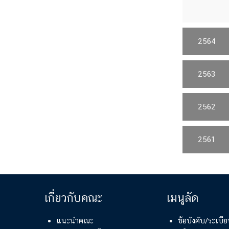
2564
2563
2562
2561
เกี่ยวกับคณะ
เมนูลัด
แนะนำคณะ
ข้อบังคับ/ระเบ