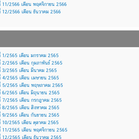
ี่ 11/2566 เดือน พฤศจิกายน 2566
ี่ 12/2566 เดือน ธันวาคม 2566
ี่ 1/2565 เดือน มกราคม 2565
ี่ 2/2565 เดือน กุมภาพันธ์ 2565
ี่ 3/2565 เดือน มีนาคม 2565
ี่ 4/2565 เดือน เมษายน 2565
ี่ 5/2565 เดือน พฤษภาคม 2565
ี่ 6/2565 เดือน มิถุนายน 2565
ี่ 7/2565 เดือน กรกฎาคม 2565
ี่ 8/2565 เดือน สิงหาคม 2565
ี่ 9/2565 เดือน กันยายน 2565
ี่ 10/2565 เดือน ตุลาคม 2565
ี่ 11/2565 เดือน พฤศจิกายน 2565
ี่ 12/2565 เดือน ธันวาคม 2565