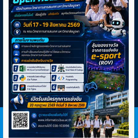
อำเภอเมือง จังหวัดชลบุรี 20131
สำนักงานคณบดี โทร. +66 (0)38-103061
สำนักงานการศึกษา โทร. +66 (0)38-103096
pr@informatics.buu.ac.th
โปรเจค
We use cookies to ensure that we give you the best
experience on our website. If you continue to use this site we
will assume that you are happy with it.
Copyright © 2018-2024
Faculty of Informatics, Burapha
OK