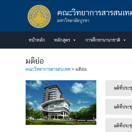
Skip
to
คณะวิทยาการสารสนเท
content
มหาวิทยาลัยบูรพา
หน้าหลัก
หลักสูตร
การศึกษานานาชาติ
มติย่อ
คณะวิทยาการสารสนเทศ
>
มติย่อ
มติที่ปร
มติที่ปร
มติที่ประ