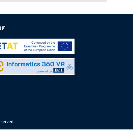
จค
reserved.