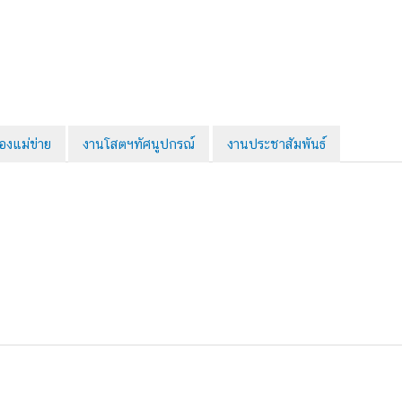
่องแม่ข่าย
งานโสตฯทัศนูปกรณ์
งานประชาสัมพันธ์