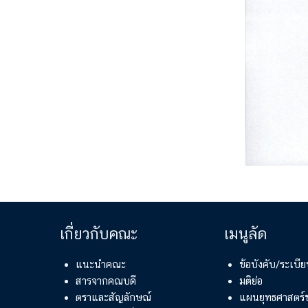
เกี่ยวกับคณะ
เมนูลัด
แนะนำคณะ
ข้อบังคับ/ระเบ
สารจากคณบดี
มติย่อ
ตราและสัญลักษณ์
แผนยุทธศาสตร