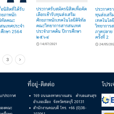
ประกาศรับสมัครนิสิตเพื่อคัด
นิสิตที่ได้รับ
ประกาศรายช
เลือกเข้ารับทุนส่งเสริม
ักยภาพนัก
ทุนส่งเสริ
ศักยภาพนักเทคโนโลยีดิจิทัล
จิทัลคณะ
เทคโนโลยี
คณะวิทยาการสารสนเทศ
รสนเทศประจำ
วิทยาการ
ประจำภาคต้น ปีการศึกษา
รศึกษา 2564
ภาคปลาย 
๒๕๖๔
ครั้งที่ 2
14/07/2021
24/05/20
3
ที่อยู่-ติดต่อ
โปรเ
ียบ/ประกาศ
169 ถนนลงหาดบางแสน ตำบลแสนสุข
อำเภอเมือง จังหวัดชลบุรี 20131
์ของคณะ
สำนักงานคณบดี โทร. +66 (0)38-
ารศึกษา
103061